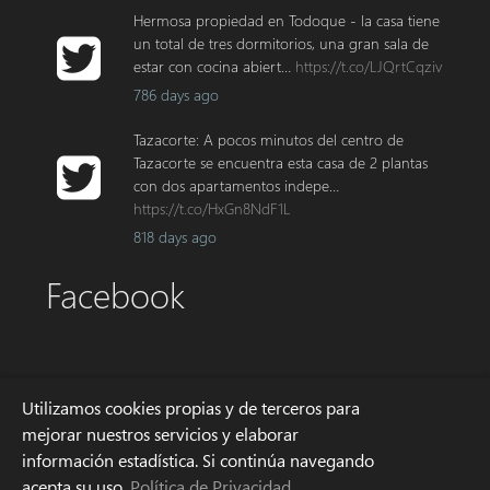
Hermosa propiedad en Todoque - la casa tiene
un total de tres dormitorios, una gran sala de
estar con cocina abiert…
https://t.co/LJQrtCqziv
786 days ago
Tazacorte: A pocos minutos del centro de
Tazacorte se encuentra esta casa de 2 plantas
con dos apartamentos indepe…
https://t.co/HxGn8NdF1L
818 days ago
Facebook
Dirección
Utilizamos cookies propias y de terceros para
mejorar nuestros servicios y elaborar
información estadística. Si continúa navegando
Avda. Enrique Mederos 4
acepta su uso.
Política de Privacidad