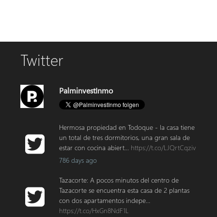
Twitter
PalminvestInmo
Hermosa propiedad en Todoque - la casa tiene
un total de tres dormitorios, una gran sala de
estar con cocina abiert…
https://t.co/LJQrtCqziv
786 days ago
Tazacorte: A pocos minutos del centro de
Tazacorte se encuentra esta casa de 2 plantas
con dos apartamentos indepe…
https://t.co/HxGn8NdF1L