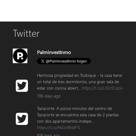
Twitter
PalminvestInmo
Hermosa propiedad en Todoque - la casa tiene
un total de tres dormitorios, una gran sala de
estar con cocina abiert…
https://t.co/LJQrtCqziv
786 days ago
Tazacorte: A pocos minutos del centro de
Tazacorte se encuentra esta casa de 2 plantas
con dos apartamentos indepe…
https://t.co/HxGn8NdF1L
818 days ago