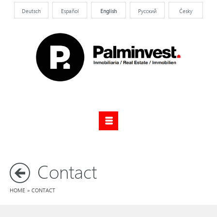
Deutsch
Español
English
Pусский
Česky
Contact
HOME
»
CONTACT