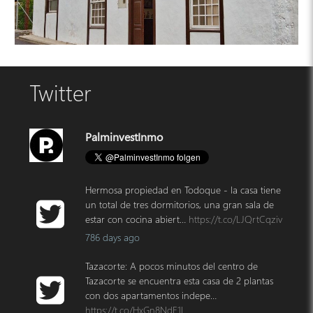
Casa 4424 La Palma
Twitter
Casa con terreno
PalminvestInmo
Hermosa propiedad en Todoque - la casa tiene
un total de tres dormitorios, una gran sala de
estar con cocina abiert…
https://t.co/LJQrtCqziv
786 days ago
Tazacorte: A pocos minutos del centro de
Tazacorte se encuentra esta casa de 2 plantas
con dos apartamentos indepe…
https://t.co/HxGn8NdF1L