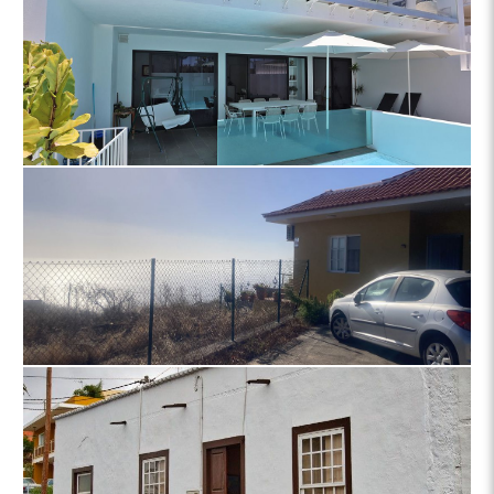
Casa 4444 La Palma
Casa moderna en Tazacorte – Dos apartamentos y estudio con
azotea y piscina
Casa 4443 La Palma
Casa con tres dormitorios y pequeña parcela en muy buena
ubicación en Tijarafe