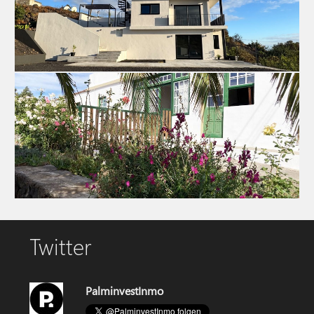
venkovský dum 4460 La Palma
venkovský dum 3476 La Palma
Twitter
PalminvestInmo