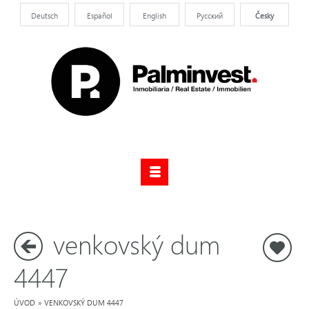
Deutsch
Español
English
Pусский
Česky
venkovský dum
S
4447
ÚVOD
»
VENKOVSKÝ DUM 4447