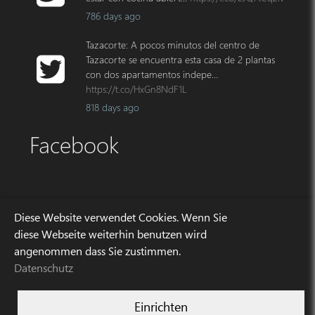
786 days ago
Tazacorte: A pocos minutos del centro de
Tazacorte se encuentra esta casa de 2 plantas
con dos apartamentos indepe…
https://t.co/HxGn8NdF1L
818 days ago
Facebook
Anschrift
Diese Website verwendet Cookies. Wenn Sie
diese Webseite weiterhin benutzen wird
angenommen dass Sie zustimmen.
Avda. Enrique Mederos 4
Datenschutz
E – 38760 Los Llanos de Aridane
La Palma
Telefon: +34 922 10 70 80
Einrichten
E-Mail: info[at]palminvest.es