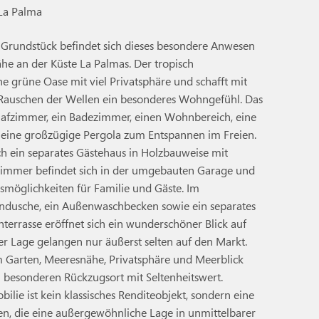
 La Palma
Grundstück befindet sich dieses besondere Anwesen
e an der Küste La Palmas. Der tropisch
e grüne Oase mit viel Privatsphäre und schafft mit
auschen der Wellen ein besonderes Wohngefühl. Das
lafzimmer, ein Badezimmer, einen Wohnbereich, eine
 eine großzügige Pergola zum Entspannen im Freien.
ch ein separates Gästehaus in Holzbauweise mit
zimmer befindet sich in der umgebauten Garage und
smöglichkeiten für Familie und Gäste. Im
ndusche, ein Außenwaschbecken sowie ein separates
errasse eröffnet sich ein wunderschöner Blick auf
ser Lage gelangen nur äußerst selten auf den Markt.
 Garten, Meeresnähe, Privatsphäre und Meerblick
besonderen Rückzugsort mit Seltenheitswert.
lie ist kein klassisches Renditeobjekt, sondern eine
en, die eine außergewöhnliche Lage in unmittelbarer