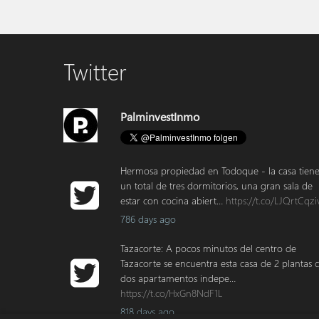
Twitter
PalminvestInmo
Hermosa propiedad en Todoque - la casa tien
un total de tres dormitorios, una gran sala de
estar con cocina abiert…
https://t.co/LJQrtCqzi
786 days ago
Tazacorte: A pocos minutos del centro de
Tazacorte se encuentra esta casa de 2 plantas 
dos apartamentos indepe…
https://t.co/HxGn8NdF1L
818 days ago