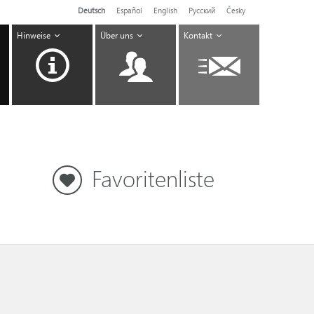
Deutsch
Español
English
Pусский
Česky
Hinweise
Über uns
Kontakt
Favoritenliste