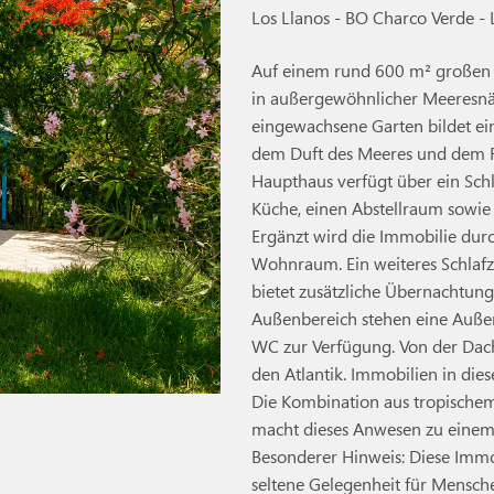
Los Llanos - BO Charco Verde -
Auf einem rund 600 m² großen 
in außergewöhnlicher Meeresnäh
eingewachsene Garten bildet ein
dem Duft des Meeres und dem R
Haupthaus verfügt über ein Sch
Küche, einen Abstellraum sowie
Ergänzt wird die Immobilie dur
Wohnraum. Ein weiteres Schlaf
bietet zusätzliche Übernachtung
Außenbereich stehen eine Auße
WC zur Verfügung. Von der Dacht
den Atlantik. Immobilien in die
Die Kombination aus tropischem
macht dieses Anwesen zu einem 
Besonderer Hinweis: Diese Immobi
seltene Gelegenheit für Mensch