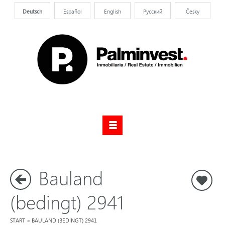
Deutsch
Español
English
Pусский
Česky
Bauland
F
(bedingt) 2941
START
»
BAULAND (BEDINGT) 2941