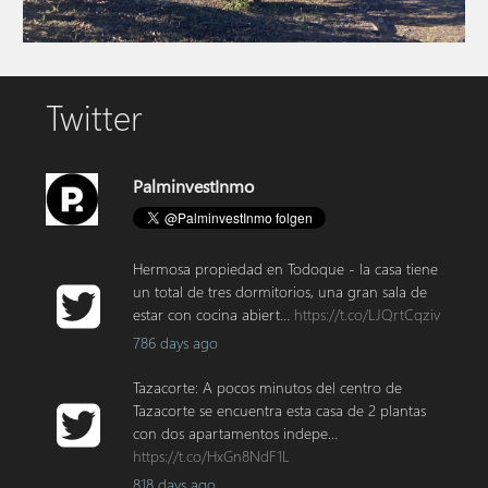
Bauland (bedingt) 2957 La Palma
Twitter
PalminvestInmo
Hermosa propiedad en Todoque - la casa tiene
un total de tres dormitorios, una gran sala de
estar con cocina abiert…
https://t.co/LJQrtCqziv
786 days ago
Tazacorte: A pocos minutos del centro de
Tazacorte se encuentra esta casa de 2 plantas
con dos apartamentos indepe…
https://t.co/HxGn8NdF1L
818 days ago